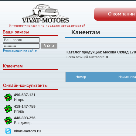
О компании
Клиентам
Регистрация на сайте
Каталог продукции:
Москва Склад 178
Всего позиций в каталоге:
0
Номер
Наименова
490-637-121
Игорь
418-147-759
Игорь
448-893-256
Владимир
vivat-motors.ru