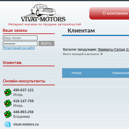
О компании
Клиентам
Регистрация на сайте
Каталог продукции:
Эмираты Склад 1
Всего позиций в каталоге:
0
Номер
Наименова
490-637-121
Игорь
418-147-759
Игорь
448-893-256
Владимир
vivat-motors.ru