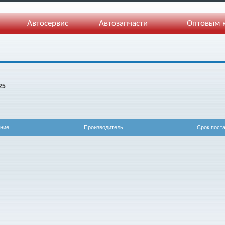
Автосервис
Автозапчасти
Оптовым 
25
ние
Производитель
Срок пост