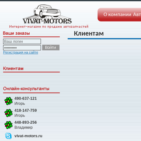
О компании
Авт
Клиентам
Регистрация на сайте
490-637-121
Игорь
418-147-759
Игорь
448-893-256
Владимир
vivat-motors.ru