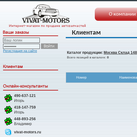
О компании
Клиентам
Регистрация на сайте
Каталог продукции:
Москва Склад 148
Всего позиций в каталоге:
0
Номер
Наименова
490-637-121
Игорь
418-147-759
Игорь
448-893-256
Владимир
vivat-motors.ru